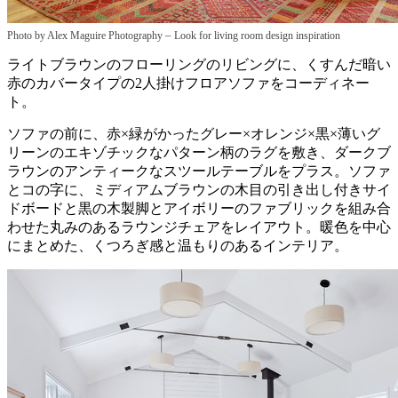
–
Photo by Alex Maguire Photography
Look for living room design inspiration
ライトブラウンのフローリングのリビングに、くすんだ暗い
赤のカバータイプの2人掛けフロアソファをコーディネー
ト。
ソファの前に、赤×緑がかったグレー×オレンジ×黒×薄いグ
リーンのエキゾチックなパターン柄のラグを敷き、ダークブ
ラウンのアンティークなスツールテーブルをプラス。ソファ
とコの字に、ミディアムブラウンの木目の引き出し付きサイ
ドボードと黒の木製脚とアイボリーのファブリックを組み合
わせた丸みのあるラウンジチェアをレイアウト。暖色を中心
にまとめた、くつろぎ感と温もりのあるインテリア。