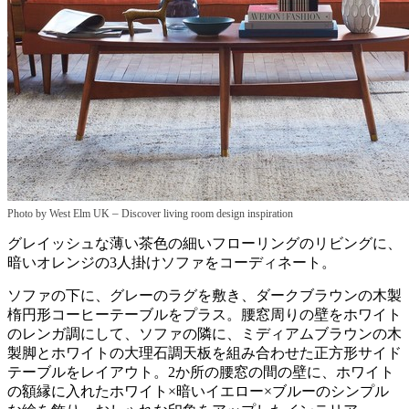
–
Photo by West Elm UK
Discover living room design inspiration
グレイッシュな薄い茶色の細いフローリングのリビングに、
暗いオレンジの3人掛けソファをコーディネート。
ソファの下に、グレーのラグを敷き、ダークブラウンの木製
楕円形コーヒーテーブルをプラス。腰窓周りの壁をホワイト
のレンガ調にして、ソファの隣に、ミディアムブラウンの木
製脚とホワイトの大理石調天板を組み合わせた正方形サイド
テーブルをレイアウト。2か所の腰窓の間の壁に、ホワイト
の額縁に入れたホワイト×暗いイエロー×ブルーのシンプル