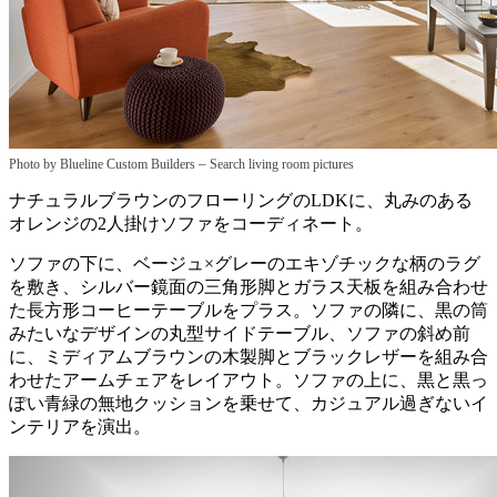
–
Photo by Blueline Custom Builders
Search living room pictures
ナチュラルブラウンのフローリングのLDKに、丸みのある
オレンジの2人掛けソファをコーディネート。
ソファの下に、ベージュ×グレーのエキゾチックな柄のラグ
を敷き、シルバー鏡面の三角形脚とガラス天板を組み合わせ
た長方形コーヒーテーブルをプラス。ソファの隣に、黒の筒
みたいなデザインの丸型サイドテーブル、ソファの斜め前
に、ミディアムブラウンの木製脚とブラックレザーを組み合
わせたアームチェアをレイアウト。ソファの上に、黒と黒っ
ぽい青緑の無地クッションを乗せて、カジュアル過ぎないイ
ンテリアを演出。