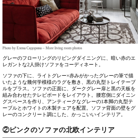
–
Photo by Елена Сидорина
More living room photos
グレーのフローリングのリビングダイニングに、暗い赤のエ
レガントな2人掛けソファをコーディネート。
ソファの下に、ライトグレー×赤みがかったグレーの筆で描
いたような幾何学模様のラグを敷き、黒の丸型トレイテーブ
ルをプラス。ソファの正面に、ダークグレー扉と黒の天板を
組み合わせたテレビボードをレイアウト。腰窓側にダイニン
グスペースを作り、アンティークなグレーの1本脚の丸型テ
ーブルとホワイトの木製チェアを配置。ソファ背面の壁をグ
レーのコンクリート調にした、かっこいいインテリア。
②ピンクのソファの北欧インテリア