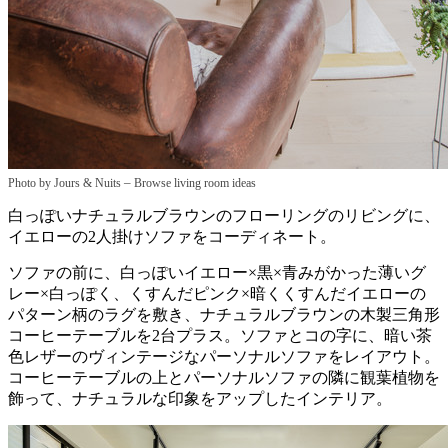
–
Photo by Jours & Nuits
Browse living room ideas
白っぽいナチュラルブラウンのフローリングのリビングに、
イエローの2人掛けソファをコーディネート。
ソファの前に、白っぽいイエロー×黒×青みがかった薄いグ
レー×白っぽく、くすんだピンク×暗くくすんだイエローの
パターン柄のラグを敷き、ナチュラルブラウンの木製三角形
コーヒーテーブルを2台プラス。ソファとコの字に、暗い茶
色レザーのヴィンテージなパーソナルソファをレイアウト。
コーヒーテーブルの上とパーソナルソファの隣に観葉植物を
飾って、ナチュラルな印象をアップしたインテリア。