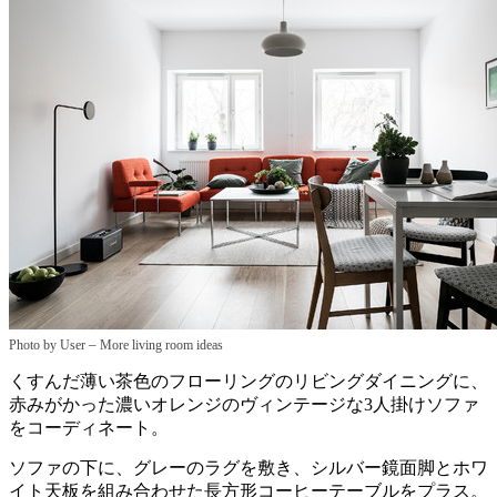
–
Photo by User
More living room ideas
くすんだ薄い茶色のフローリングのリビングダイニングに、
赤みがかった濃いオレンジのヴィンテージな3人掛けソファ
をコーディネート。
ソファの下に、グレーのラグを敷き、シルバー鏡面脚とホワ
イト天板を組み合わせた長方形コーヒーテーブルをプラス。