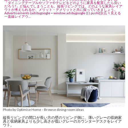
「ダイニングテーブルやソファやテレビをどのように家具を配置したら良い
だろう?」と悩んでしまうことも。縦長リビングでは、どのような家具レイア
ウトが考えられるか、メリット・デメリットと共に探っていきましょう。
Advertisements (adsbygoogle = window.adsbygoogle || ).push({});広々見える
一直線レイアウ...
Photo by Optimise Home
Browse dining room ideas
–
縦長リビングの間口が長い方の壁のリビング側に、薄いグレーの収納家
具と収納家具よりも少し高さが低いグレーのカウンターデスクをレイア
ウト。