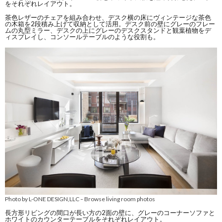
をそれぞれレイアウト。
茶色レザーのチェアを組み合わせ、デスク横の床にヴィンテージな茶色
の木箱を2段積み上げて収納として活用。デスク前の壁にグレーのフレー
ムの丸型ミラー、デスクの上にグレーのデスクスタンドと観葉植物をデ
ィスプレイし、コンソールテーブルのような役割も。
Photo by L-ONE DESIGN,LLC
Browse living room photos
–
長方形リビングの間口が長い方の2面の壁に、グレーのコーナーソファと
ホワイトのカウンターテーブルをそれぞれレイアウト。