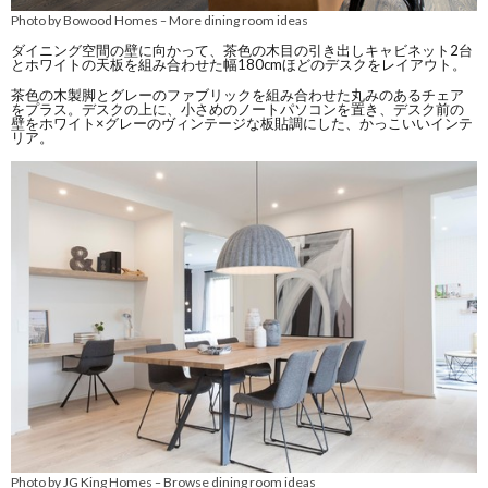
Photo by Bowood Homes
More dining room ideas
–
ダイニング空間の壁に向かって、茶色の木目の引き出しキャビネット2台
とホワイトの天板を組み合わせた幅180cmほどのデスクをレイアウト。
茶色の木製脚とグレーのファブリックを組み合わせた丸みのあるチェア
をプラス。デスクの上に、小さめのノートパソコンを置き、デスク前の
壁をホワイト×グレーのヴィンテージな板貼調にした、かっこいいインテ
リア。
Photo by JG King Homes
Browse dining room ideas
–