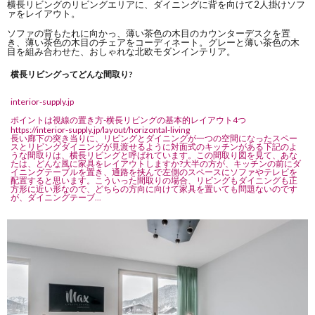
横長リビングのリビングエリアに、ダイニングに背を向けて2人掛けソフ
ァをレイアウト。
ソファの背もたれに向かっ、薄い茶色の木目のカウンターデスクを置
き、薄い茶色の木目のチェアをコーディネート。グレーと薄い茶色の木
目を組み合わせた、おしゃれな北欧モダンインテリア。
横長リビングってどんな間取り?
interior-supply.jp
ポイントは視線の置き方-横長リビングの基本的レイアウト4つ
https://interior-supply.jp/layout/horizontal-living
長い廊下の突き当りに、リビングとダイニングが一つの空間になったスペー
スとリビングダイニングが見渡せるように対面式のキッチンがある下記のよ
うな間取りは、横長リビングと呼ばれています。この間取り図を見て、あな
たは、どんな風に家具をレイアウトしますか?大半の方が、キッチンの前にダ
イニングテーブルを置き、通路を挟んで左側のスペースにソファやテレビを
配置すると思います。こういった間取りの場合、リビングもダイニングも正
方形に近い形なので、どちらの方向に向けて家具を置いても問題ないのです
が、ダイニングテーブ...