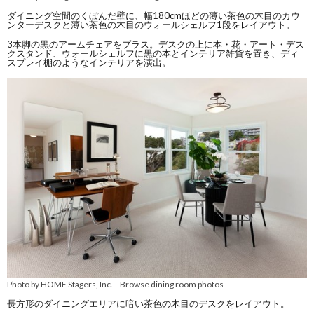
ダイニング空間のくぼんだ壁に、幅180cmほどの薄い茶色の木目のカウ
ンターデスクと薄い茶色の木目のウォールシェルフ1段をレイアウト。
3本脚の黒のアームチェアをプラス。デスクの上に本・花・アート・デス
クスタンド、ウォールシェルフに黒の本とインテリア雑貨を置き、ディ
スプレイ棚のようなインテリアを演出。
Photo by HOME Stagers, Inc.
Browse dining room photos
–
長方形のダイニングエリアに暗い茶色の木目のデスクをレイアウト。