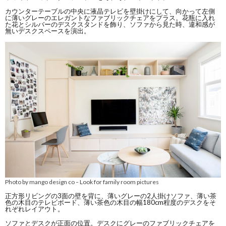
カウンターテーブルの中央に液晶テレビを壁掛けにして、向かって左側
に薄いグレーのエレガントなファブリックチェアをプラス。花瓶に入れ
た花とシルバーのデスクスタンドを飾り、ソファから見た時、違和感が
無いデスクスペースを演出。
Photo by mango design co
Look for family room pictures
–
正方形リビングの3面の壁を背に、薄いグレーの2人掛けソファ、薄い茶
色の木目のテレビボード、薄い茶色の木目の幅180cm程度のデスクをそ
れぞれレイアウト。
ソファとデスクが正面の位置。デスクにグレーのファブリックチェアを