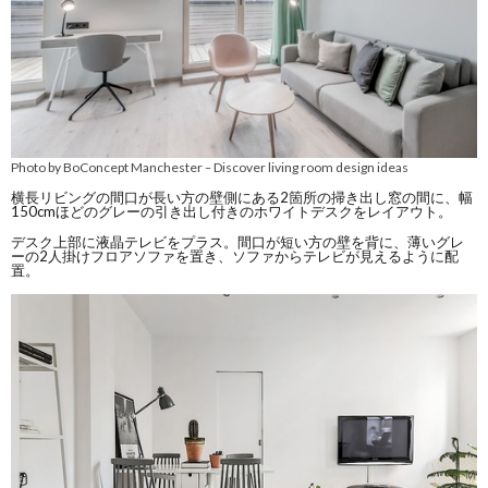
Photo by BoConcept Manchester
Discover living room design ideas
–
横長リビングの間口が長い方の壁側にある2箇所の掃き出し窓の間に、幅
150cmほどのグレーの引き出し付きのホワイトデスクをレイアウト。
デスク上部に液晶テレビをプラス。間口が短い方の壁を背に、薄いグレ
ーの2人掛けフロアソファを置き、ソファからテレビが見えるように配
置。