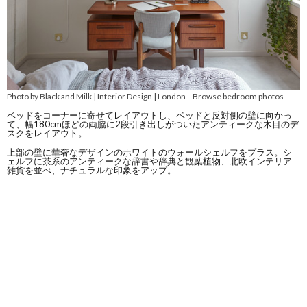
Photo by Black and Milk | Interior Design | London
Browse bedroom photos
–
ベッドをコーナーに寄せてレイアウトし、ベッドと反対側の壁に向かっ
て、幅180cmほどの両脇に2段引き出しがついたアンティークな木目のデ
スクをレイアウト。
上部の壁に華奢なデザインのホワイトのウォールシェルフをプラス。シ
ェルフに茶系のアンティークな辞書や辞典と観葉植物、北欧インテリア
雑貨を並べ、ナチュラルな印象をアップ。