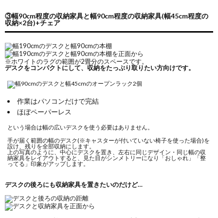
③幅90cm程度の収納家具と幅90cm程度の収納家具(幅45cm程度の
収納×2台)+チェア
※ホワイトのラグの範囲が2畳分のスペースです。
デスクをコンパクトにして、収納をたっぷり取りたい方向けです。
作業はパソコンだけで完結
ほぼペーパーレス
という場合は幅の広いデスクを使う必要はありません。
手が届く範囲の幅のデスク(※キャスターが付いていない椅子を使った場合)を
設け、残りを全部収納にします。
上の写真のように、中心にデスクを置き、左右に同じデザイン・同じ幅の収
納家具をレイアウトすると、見た目がシンメトリーになり「おしゃれ」「整
ってる」印象がアップします。
デスクの後ろにも収納家具を置きたいのだけど…