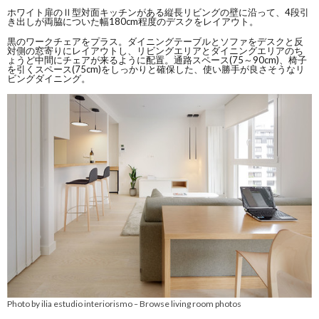
ホワイト扉のⅡ型対面キッチンがある縦長リビングの壁に沿って、4段引
き出しが両脇についた幅180cm程度のデスクをレイアウト。
黒のワークチェアをプラス。ダイニングテーブルとソファをデスクと反
対側の窓寄りにレイアウトし、リビングエリアとダイニングエリアのち
ょうど中間にチェアが来るように配置。通路スペース(75～90cm)、椅子
を引くスペース(75cm)をしっかりと確保した、使い勝手が良さそうなリ
ビングダイニング。
Photo by ilia estudio interiorismo
Browse living room photos
–