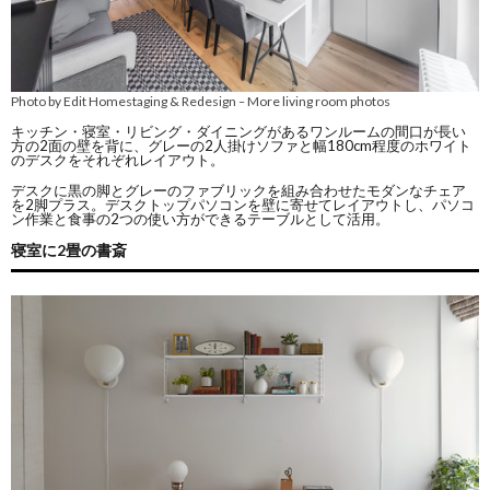
Photo by Edit Homestaging & Redesign
More living room photos
–
キッチン・寝室・リビング・ダイニングがあるワンルームの間口が長い
方の2面の壁を背に、グレーの2人掛けソファと幅180cm程度のホワイト
のデスクをそれぞれレイアウト。
デスクに黒の脚とグレーのファブリックを組み合わせたモダンなチェア
を2脚プラス。デスクトップパソコンを壁に寄せてレイアウトし、パソコ
ン作業と食事の2つの使い方ができるテーブルとして活用。
寝室に2畳の書斎