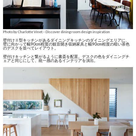
Photo by Charlotte Vinet
Discover dining room design inspiration
–
壁付けⅡ型キッチンがあるダイニングキッチンのダイニングエリアに、
壁に向かって幅90cm程度の観音開き収納家具と幅90cm程度の暗い茶色
のデスクを並べてレイアウト。
壁付けキッチンと繋がるように書斎を配置。デスクの色をダイニングチ
ェアと同じにして、統一感のあるインテリアを演出。