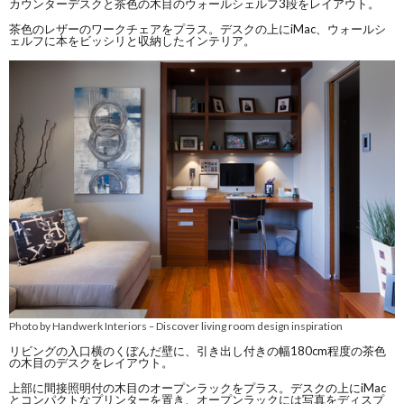
カウンターデスクと茶色の木目のウォールシェルフ3段をレイアウト。
茶色のレザーのワークチェアをプラス。デスクの上にiMac、ウォールシ
ェルフに本をビッシリと収納したインテリア。
Photo by Handwerk Interiors
Discover living room design inspiration
–
リビングの入口横のくぼんだ壁に、引き出し付きの幅180cm程度の茶色
の木目のデスクをレイアウト。
上部に間接照明付の木目のオープンラックをプラス。デスクの上にiMac
とコンパクトなプリンターを置き、オープンラックには写真をディスプ