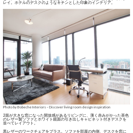
レイ。ホテルのデスクのようなキチンとした印象のインテリア。
Photo by Bobeche Interiors
Discover living room design inspiration
–
2面が大きな窓になった開放感があるリビングに、薄く赤みがかった茶色
のレザー製ソファとホワイト鏡面の引き出しキャビネット付きデスクを
並べてレイアウト。
黒レザーのワークチェアをプラス。ソファを部屋の内側、デスクを窓に