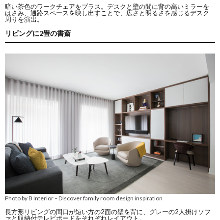
暗い茶色のワークチェアをプラス。デスクと壁の間に背の高いミラーを
はさみ、通路スペースを映し出すことで、広さと明るさを感じるデスク
周りを演出。
リビングに2畳の書斎
Photo by B Interior
Discover family room design inspiration
–
長方形リビングの間口が短い方の2面の壁を背に、グレーの2人掛けソフ
ァと収納付テレビボードをそれぞれレイアウト。