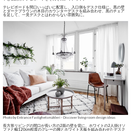
テレビボードを間口いっぱいに配置し、入口側をデスク仕様に。黒の壁
とダークブラウンの木目のカウンターデスクを組み合わせ、黒のチェア
を足して、一見デスクとはわからない雰囲気に。
Photo by Entrance Fastighetsmäkleri
Discover living room design ideas
–
長方形リビングの間口が長い方の2面の壁を背に、ホワイトの2人掛けソ
ファと幅120cm程度のグレーの脚とホワイト天板を組み合わせたデスク