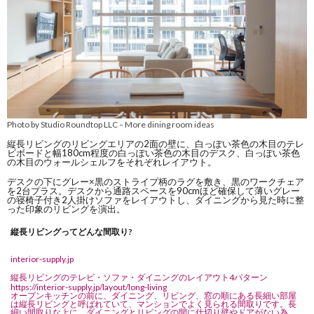
Photo by Studio Roundtop LLC
More dining room ideas
–
縦長リビングのリビングエリアの2面の壁に、白っぽい茶色の木目のテレ
ビボードと幅180cm程度の白っぽい茶色の木目のデスク、白っぽい茶色
の木目のウォールシェルフをそれぞれレイアウト。
デスクの下にグレー×黒のストライプ柄のラグを敷き、黒のワークチェア
を2台プラス。デスクから通路スペースを90cmほど確保して薄いグレー
の寝椅子付き2人掛けソファをレイアウトし、ダイニングから見た時に整
った印象のリビングを演出。
縦長リビングってどんな間取り?
interior-supply.jp
縦長リビングのテレビ・ソファ・ダイニングのレイアウト4パターン
https://interior-supply.jp/layout/long-living
オープンキッチンの前に、ダイニング、リビング、窓の順にある長細い部屋
は縦長リビングと呼ばれていて、マンションでよく見られる間取りです。長
細い間取りな上に、ダイニングとリビングの間に仕切り壁やドアがない為