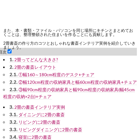
また、本・書類・ファイル・パソコンを同じ場所にキチンとまとめてお
くことは、整理整頓された住まいを作ることにも貢献します。
2畳書斎の作り方のコツとおしゃれな書斎インテリア実例を紹介していき
ましょう。
目次
1.
2畳ってどんな大きさ?
2.
2畳の書斎レイアウト
2.1.
①幅160～180cm程度のデスク+チェア
2.2.
②幅120cm程度の収納家具と幅60cm程度の収納家具+チェア
2.3.
③幅90cm程度の収納家具と幅90cm程度の収納家具(幅45cm
程度の収納×2台)+チェア
3.
2畳の書斎インテリア実例
3.1.
ダイニングに2畳の書斎
3.2.
リビングに2畳の書斎
3.3.
リビングダイニングに2畳の書斎
3.4.
寝室に2畳の書斎