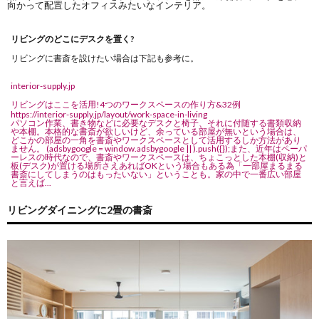
向かって配置したオフィスみたいなインテリア。
リビングのどこにデスクを置く?
リビングに書斎を設けたい場合は下記も参考に。
interior-supply.jp
リビングはここを活用!4つのワークスペースの作り方&32例
https://interior-supply.jp/layout/work-space-in-living
パソコン作業、書き物などに必要なデスクと椅子、それに付随する書類収納
や本棚。本格的な書斎が欲しいけど、余っている部屋が無いという場合は、
どこかの部屋の一角を書斎やワークスペースとして活用するしか方法があり
ません。 (adsbygoogle = window.adsbygoogle || ).push({});また、近年はペーパ
ーレスの時代なので、書斎やワークスペースは、ちょこっとした本棚(収納)と
板(デスク)が置ける場所さえあればOKという場合もある為「一部屋まるまる
書斎にしてしまうのはもったいない」ということも。家の中で一番広い部屋
と言えば...
リビングダイニングに2畳の書斎