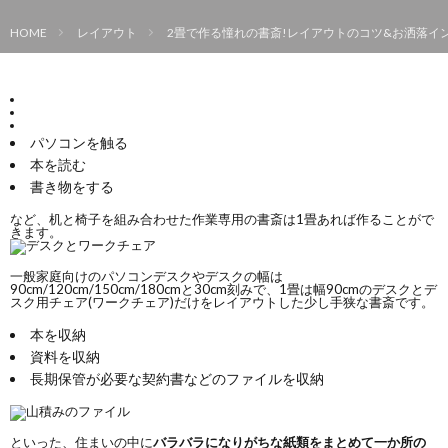
HOME
レイアウト
2畳で作る憧れの書斎!レイアウトのコツ&お洒落イン
パソコンを触る
本を読む
書き物をする
など、机と椅子を組み合わせた作業専用の書斎は1畳あれば作ることがで
きます。
一般家庭向けのパソコンデスクやデスクの幅は
90cm/120cm/150cm/180cmと30cm刻みで、1畳は幅90cmのデスクとデ
スク用チェア(ワークチェア)だけをレイアウトした少し手狭な書斎です。
本を収納
資料を収納
長期保管が必要な契約書などのファイルを収納
といった、住まいの中に
バラバラになりがちな紙類をまとめて一か所の