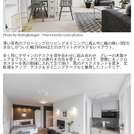
Photo by Stylingbolaget
More family room photos
–
薄い茶色のフローリングのリビングダイニングに真ん中に幅の狭い3段引
き出しがついた幅180cmほどのホワイトのデスクをレイアウト。
全く同じデザインのデスクを背中合わせに組み合わせ、グレーの木製チ
ェアをプラス。デスクの奥行き方向を壁とくっつけて、壁際にモノクロ
ポスターを黒の額縁に入れて立て掛け、黒のデスクスタンドを置き、北
欧感をアップ。デスクをダイニングテーブルと兼用したインテリア。