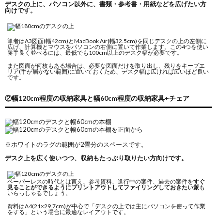
デスクの上に、パソコン以外に、書類・参考書・用紙などを広げたい方
向けです。
筆者はA3図面(幅42cm)とMacBook Air(幅32.5cm)を同じデスクの上の左側に
広げ、計算機とマウスをパソコンの右側に置いて作業します。この4つを使い
勝手良く並べるには、最低でも100cm以上のデスク幅が必要です。
また図面が何枚もある場合は、必要な図面だけを取り出し、残りをキープエ
リア(手が届かない範囲)に置いておくため、デスク幅は広ければ広いほど良い
です。
②幅120cm程度の収納家具と幅60cm程度の収納家具+チェア
※ホワイトのラグの範囲が2畳分のスペースです。
デスク上を広く使いつつ、収納もたっぷり取りたい方向けです。
ペーパーレスの時代とは言え、参考資料、進行中の案件、過去の案件を
すぐ
見ることができるようにプリントアウトしてファイリングしておきたい派
も
いらっしゃるでしょう。
資料はA4(21×29.7cm)が中心で「デスクの上では主にパソコンを使って作業
をする」という場合に最適なレイアウトです。