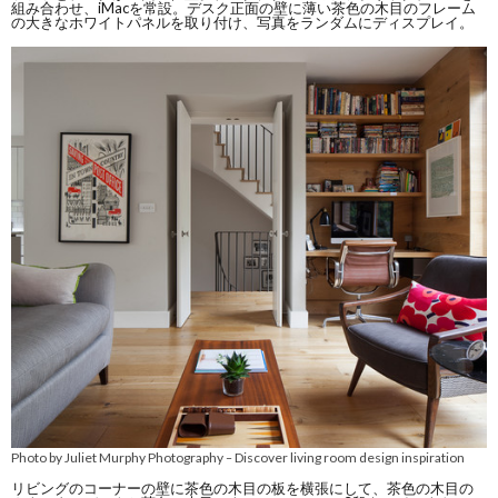
組み合わせ、iMacを常設。デスク正面の壁に薄い茶色の木目のフレーム
の大きなホワイトパネルを取り付け、写真をランダムにディスプレイ。
Photo by Juliet Murphy Photography
Discover living room design inspiration
–
リビングのコーナーの壁に茶色の木目の板を横張にして、茶色の木目の