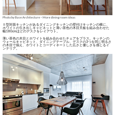
Photo by Base Architecture
More dining room ideas
–
Ⅱ型対面キッチンがあるダイニングキッチンの壁付けキッチンの横に、
ホワイトの引き出しキャビネットと薄い茶色の木目天板を組み合わせた
幅180cmほどのデスクをレイアウト。
薄い茶色の木目とホワイトを組み合わせたチェアをプラス。キッチンの
ウォールキャビネット、ダイニングテーブル、デスクの3つを同じ明るさ
の木目で揃え、ホワイトとコーディネートした広さと優しさを感じるイ
ンテリア。