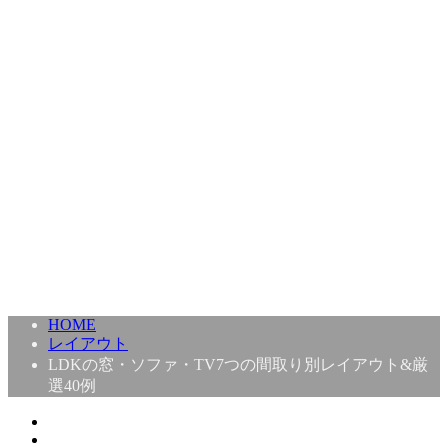
HOME
レイアウト
LDKの窓・ソファ・TV7つの間取り別レイアウト&厳
選40例