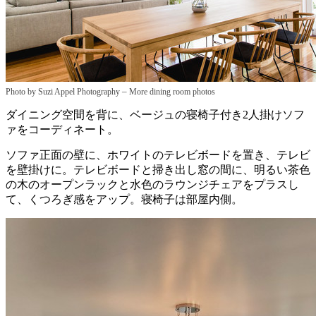
–
Photo by Suzi Appel Photography
More dining room photos
ダイニング空間を背に、ベージュの寝椅子付き2人掛けソフ
ァをコーディネート。
ソファ正面の壁に、ホワイトのテレビボードを置き、テレビ
を壁掛けに。テレビボードと掃き出し窓の間に、明るい茶色
の木のオープンラックと水色のラウンジチェアをプラスし
て、くつろぎ感をアップ。寝椅子は部屋内側。