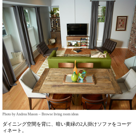
–
Photo by Andrea Mason
Browse living room ideas
ダイニング空間を背に、暗い黄緑の2人掛けソファをコーデ
ィネート。