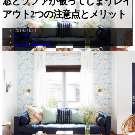
窓とソファが被ってしまうレイ
アウト2つの注意点とメリット
2019.04.23
レイアウト
ソファ
,
リビング