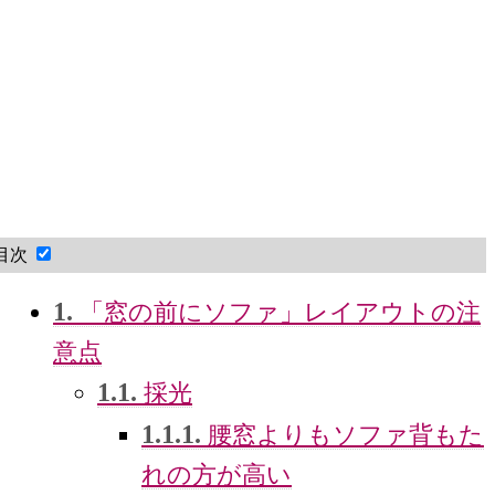
目次
1.
「窓の前にソファ」レイアウトの注
意点
1.1.
採光
1.1.1.
腰窓よりもソファ背もた
れの方が高い