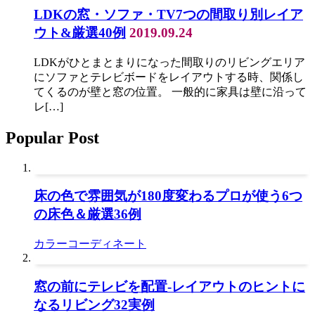
LDKの窓・ソファ・TV7つの間取り別レイア
ウト&厳選40例
2019.09.24
LDKがひとまとまりになった間取りのリビングエリア
にソファとテレビボードをレイアウトする時、関係し
てくるのが壁と窓の位置。 一般的に家具は壁に沿って
レ[…]
Popular Post
床の色で雰囲気が180度変わるプロが使う6つ
の床色＆厳選36例
カラーコーディネート
窓の前にテレビを配置-レイアウトのヒントに
なるリビング32実例