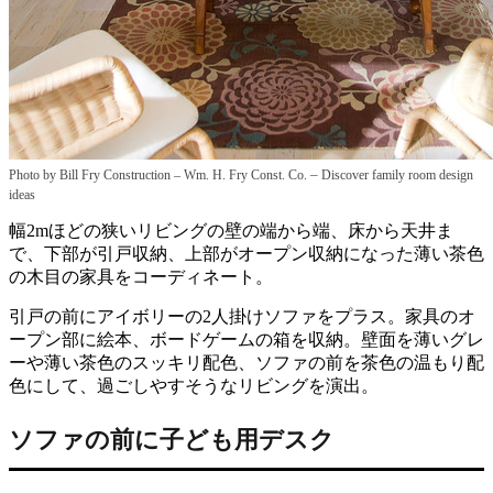
–
Photo by Bill Fry Construction – Wm. H. Fry Const. Co.
Discover family room design
ideas
幅2mほどの狭いリビングの壁の端から端、床から天井ま
で、下部が引戸収納、上部がオープン収納になった薄い茶色
の木目の家具をコーディネート。
引戸の前にアイボリーの2人掛けソファをプラス。家具のオ
ープン部に絵本、ボードゲームの箱を収納。壁面を薄いグレ
ーや薄い茶色のスッキリ配色、ソファの前を茶色の温もり配
色にして、過ごしやすそうなリビングを演出。
ソファの前に子ども用デスク