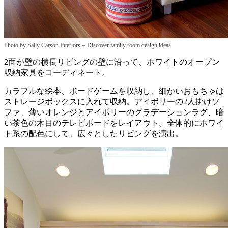
–
Photo by Sally Carson Interiors
Discover family room design ideas
2面が壁の横長リビングの壁に沿って、ホワイトのオープン
収納家具をコーディネート。
カラフルな絵本、ボードゲームを収納し、細かいおもちゃは
ストレージボックスに入れて収納。アイボリーの2人掛けソ
ファ、薄いオレンジとアイボリーのグラデーションラグ、暗
い茶色の木目のテレビボードをレイアウト。全体的にホワイ
ト系の配色にして、広々としたリビングを演出。