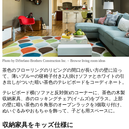
–
Photo by DiStefano Brothers Construction Inc.
Browse living room ideas
茶色のフローリングのリビングの間口が長い方の壁に沿っ
て、薄いブルーの寝椅子付き2人掛けソファとホワイトの引
き出しがついた暗い茶色のテレビボードをコーディネート。
テレビボード横(ソファと反対側)のコーナーに、茶色の木製
収納家具、赤のロッキングチェア(イｰムズ)をプラス。上部
の壁に暗い茶色の６角形のオープンラックを3個取り付け、
ぬいぐるみやおもちゃを飾って、子ども用スペースに。
収納家具をキッズ仕様に