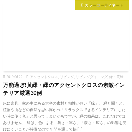
カラーコーディネート
2019.06.22
アクセントクロス
,
リビング
,
リビングダイニング
,
緑・黄緑
万能過ぎ!黄緑・緑のアクセントクロスの素敵イン
テリア厳選30例
床に家具、家の中にある大半の素材と相性が良い「緑」。 緑と聞くと、
植物や山などの自然を思い浮かべ「リラックスできるインテリアにした
い時に使う色」と思ってしまいがちですが、緑の効果は、これだけでは
ありません。 緑は、色による「暑さ・寒さ」「狭さ・広さ」の影響を受
けにくいことが特徴なので 年間を通して快 […]