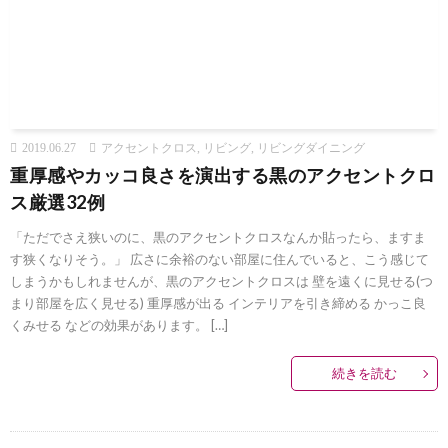
2019.06.27
アクセントクロス
,
リビング
,
リビングダイニング
重厚感やカッコ良さを演出する黒のアクセントクロ
ス厳選32例
「ただでさえ狭いのに、黒のアクセントクロスなんか貼ったら、ますま
す狭くなりそう。」 広さに余裕のない部屋に住んでいると、こう感じて
しまうかもしれませんが、黒のアクセントクロスは 壁を遠くに見せる(つ
まり部屋を広く見せる) 重厚感が出る インテリアを引き締める かっこ良
くみせる などの効果があります。 […]
続きを読む