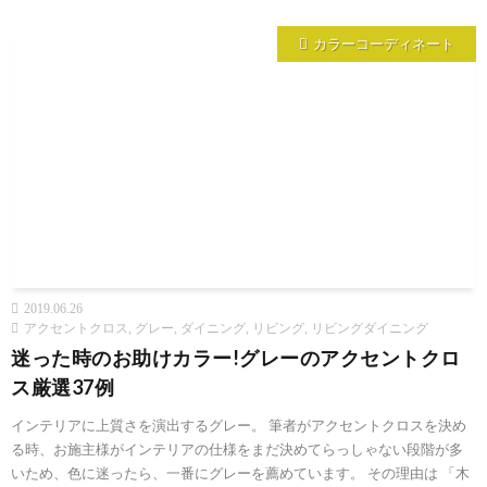
カラーコーディネート
2019.06.26
アクセントクロス
,
グレー
,
ダイニング
,
リビング
,
リビングダイニング
迷った時のお助けカラー!グレーのアクセントクロ
ス厳選37例
インテリアに上質さを演出するグレー。 筆者がアクセントクロスを決め
る時、お施主様がインテリアの仕様をまだ決めてらっしゃない段階が多
いため、色に迷ったら、一番にグレーを薦めています。 その理由は 「木