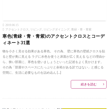
2019.06.15
アクセントクロス
,
リビング
,
リビングダイニング
,
青緑・青・青紫
寒色(青緑・青・青紫)のアクセントクロスとコーデ
ィネート31選
物を小さく見せる効果がある寒色。 その為、 壁に寒色の壁紙クロスを貼
ると壁が奥に見える ラグに水色を使うと床面が広く見える などの理由か
ら、狭い部屋に、寒色を使いましょうといった記述をよく見かけます。
その為「部屋やスペースにたっぷりと余裕がある訳ではない」と感じる
空間に、生活に必要なものを詰め込ん […]
続きを読む