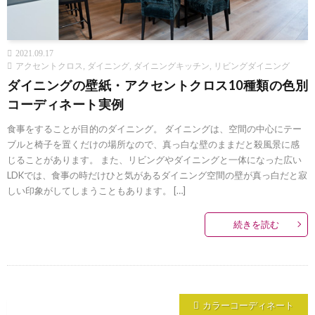
2021.09.17
アクセントクロス
,
ダイニング
,
ダイニングキッチン
,
リビングダイニング
ダイニングの壁紙・アクセントクロス10種類の色別
コーディネート実例
食事をすることが目的のダイニング。 ダイニングは、空間の中心にテー
ブルと椅子を置くだけの場所なので、真っ白な壁のままだと殺風景に感
じることがあります。 また、リビングやダイニングと一体になった広い
LDKでは、食事の時だけひと気があるダイニング空間の壁が真っ白だと寂
しい印象がしてしまうこともあります。 […]
続きを読む
カラーコーディネート