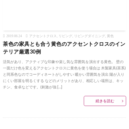
2019.06.24
アクセントクロス
,
リビング
,
リビングダイニング
,
黄色
茶色の家具とも合う黄色のアクセントクロスのイン
テリア厳選30例
活気があり、アクティブな印象や楽し気な雰囲気を演出する黄色。 壁の
一面だけ色を変えるアクセントクロスに黄色を使う場合は 木製家具(茶系)
と同系色なのでコーディネートがしやすい 暖かい雰囲気を演出 陽が入り
にくい部屋を明るくする などのメリットがあり、相応しい場所は、キッ
チン、食卓などです。(刺激が強 […]
続きを読む