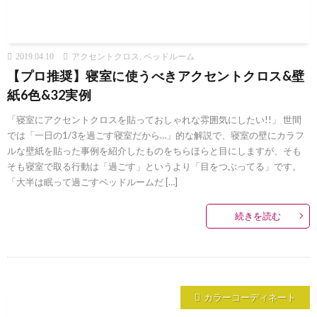
2019.04.10
アクセントクロス
,
ベッドルーム
【プロ推奨】寝室に使うべきアクセントクロス&壁
紙6色&32実例
「寝室にアクセントクロスを貼っておしゃれな雰囲気にしたい!!」 世間
では「一日の1/3を過ごす寝室だから…」的な解説で、寝室の壁にカラフ
ルな壁紙を貼った事例を紹介したものをちらほらと目にしますが、そも
そも寝室で取る行動は「過ごす」というより「目をつぶってる」です。
「大半は眠って過ごすベッドルームだ […]
続きを読む
カラーコーディネート