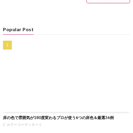
Popular Post
床の色で雰囲気が180度変わるプロが使う6つの床色＆厳選36例
カラーコーディネート