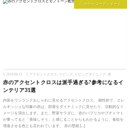
カラーコーディネート
2019.06.13
アクセントクロス
,
リビング
,
リビングダイニング
,
赤
赤のアクセントクロスは派手過ぎる?参考になるイ
ンテリア31選
内装をワンランクおしゃれに見せるアクセントクロス。 個性的で、エレ
ルギッシュな印象の赤は、部屋をダイナミックに見せたり、活動的なイ
メージを演出します。また、野菜サラダに、赤のパプリカやプチトマト
が乗ってると「美味しそう」と感じることからもわかるように、食欲を
増進させる色とも言われています。 赤の壁紙 […]