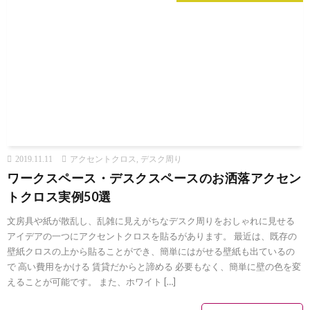
2019.11.11
アクセントクロス
,
デスク周り
ワークスペース・デスクスペースのお洒落アクセン
トクロス実例50選
文房具や紙が散乱し、乱雑に見えがちなデスク周りをおしゃれに見せる
アイデアの一つにアクセントクロスを貼るがあります。 最近は、既存の
壁紙クロスの上から貼ることができ、簡単にはがせる壁紙も出ているの
で 高い費用をかける 賃貸だからと諦める 必要もなく、簡単に壁の色を変
えることが可能です。 また、ホワイト […]